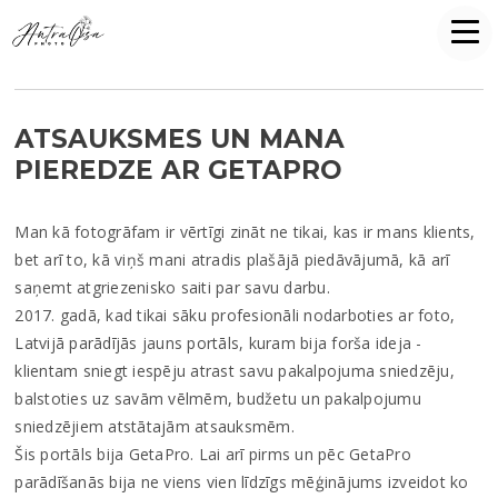
ATSAUKSMES UN MANA
PIEREDZE AR GETAPRO
Man kā fotogrāfam ir vērtīgi zināt ne tikai, kas ir mans klients,
bet arī to, kā viņš mani atradis plašājā piedāvājumā, kā arī
saņemt atgriezenisko saiti par savu darbu.
2017. gadā, kad tikai sāku profesionāli nodarboties ar foto,
Latvijā parādījās jauns portāls, kuram bija forša ideja -
klientam sniegt iespēju atrast savu pakalpojuma sniedzēju,
balstoties uz savām vēlmēm, budžetu un pakalpojumu
sniedzējiem atstātajām atsauksmēm.
Šis portāls bija GetaPro. Lai arī pirms un pēc GetaPro
parādīšanās bija ne viens vien līdzīgs mēģinājums izveidot ko