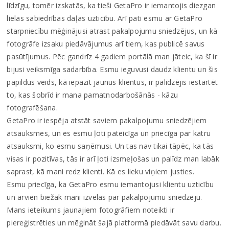
līdzīgu, tomēr izskatās, ka tieši GetaPro ir iemantojis diezgan
lielas sabiedrības daļas uzticību. Arī pati esmu ar GetaPro
starpniecību mēģinājusi atrast pakalpojumu sniedzējus, un kā
fotogrāfe izsaku piedāvājumus arī tiem, kas publicē savus
pasūtījumus. Pēc gandrīz 4 gadiem portālā man jāteic, ka šī ir
bijusi veiksmīga sadarbība. Esmu ieguvusi daudz klientu un šis
papildus veids, kā iepazīt jaunus klientus, ir palīdzējis iestartēt
to, kas šobrīd ir mana pamatnodarbošānās - kāzu
fotografēšana.
GetaPro ir iespēja atstāt saviem pakalpojumu sniedzējiem
atsauksmes, un es esmu ļoti pateicīga un priecīga par katru
atsauksmi, ko esmu saņēmusi. Un tas nav tikai tāpēc, ka tās
visas ir pozitīvas, tās ir arī ļoti izsmeļošas un palīdz man labāk
saprast, kā mani redz klienti. Kā es lieku viņiem justies.
Esmu priecīga, ka GetaPro esmu iemantojusi klientu uzticību
un arvien biežāk mani izvēlas par pakalpojumu sniedzēju.
Mans ieteikums jaunajiem fotogrāfiem noteikti ir
piereģistrēties un mēģināt šajā platformā piedāvāt savu darbu.