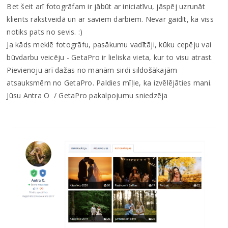
Bet šeit arī fotogrāfam ir jābūt ar iniciatīvu, jāspēj uzrunāt
klients rakstveidā un ar saviem darbiem. Nevar gaidīt, ka viss
notiks pats no sevis. :)
Ja kāds meklē fotogrāfu, pasākumu vadītāji, kūku cepēju vai
būvdarbu veicēju - GetaPro ir lieliska vieta, kur to visu atrast.
Pievienoju arī dažas no manām sirdi sildošākajām
atsauksmēm no GetaPro. Paldies mīļie, ka izvēlējāties mani.
Jūsu Antra O / GetaPro pakalpojumu sniedzēja