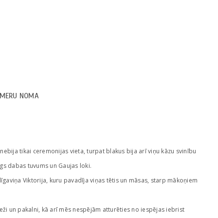
AMERU NOMA
 nebija tikai ceremonijas vieta, turpat blakus bija arī viņu kāzu svinību
rīgs dabas tuvums un Gaujas loki.
līgaviņa Viktorija, kuru pavadīja viņas tētis un māsas, starp mākoņiem
eži un pakalni, kā arī mēs nespējām atturēties no iespējas iebrist