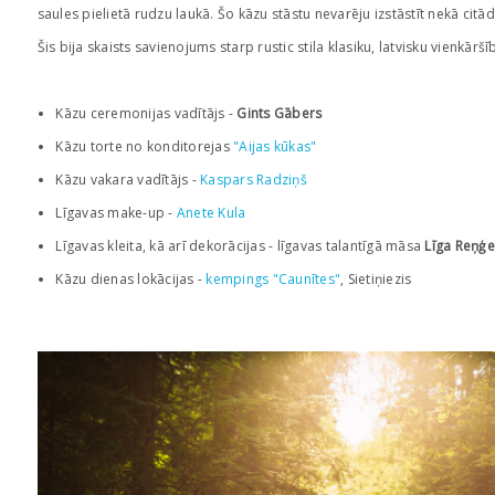
saules pielietā rudzu laukā. Šo kāzu stāstu nevarēju izstāstīt nekā citā
Šis bija skaists savienojums starp rustic stila klasiku, latvisku vienkār
Kāzu ceremonijas vadītājs
-
Gints Gābers
Kāzu torte no konditorejas
"Aijas kūkas"
Kāzu vakara vadītājs -
Kaspars Radziņš
Līgavas make-up -
Anete Kula
Līgavas kleita, kā arī dekorācijas - līgavas talantīgā māsa
Līga Reņģe
Kāzu dienas lokācijas -
kempings "Caunītes"
, Sietiņiezis