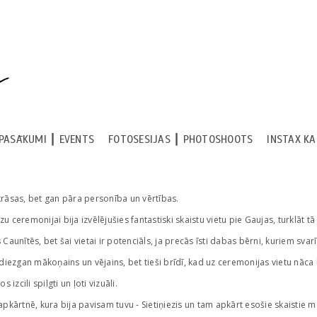
PASĀKUMI ┃ EVENTS
FOTOSESIJAS ┃ PHOTOSHOOTS
INSTAX K
krāsas, bet gan pāra personība un vērtības.
u ceremonijai bija izvēlējušies fantastiski skaistu vietu pie Gaujas, turklāt tā
Caunītēs, bet šai vietai ir potenciāls, ja precās īsti dabas bērni, kuriem sva
diezgan mākoņains un vējains, bet tieši brīdī, kad uz ceremonijas vietu nāca 
 izcili spilgti un ļoti vizuāli.
pkārtnē, kura bija pavisam tuvu - Sietiņiezis un tam apkārt esošie skaistie m