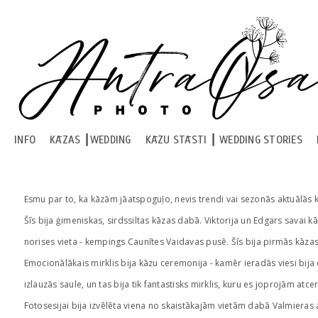
INFO
KĀZAS ┃WEDDING
KĀZU STĀSTI ┃ WEDDING STORIES
Esmu par to, ka kāzām jāatspoguļo, nevis trendi vai sezonās aktuālās 
Šīs bija ģimeniskas, sirdssiltas kāzas dabā. Viktorija un Edgars savai kāz
norises vieta - kempings Caunītes Vaidavas pusē. Šīs bija pirmās kāzas 
Emocionālākais mirklis bija kāzu ceremonija - kamēr ieradās viesi bija 
izlauzās saule, un tas bija tik fantastisks mirklis, kuru es joprojām atceros
Fotosesijai bija izvēlēta viena no skaistākajām vietām dabā Valmieras a