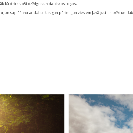
dāk kā dzirkstoši dzīvīgos un dabiskos toņos.
šību, un saplūšanu ar dabu, kas gan pārim gan viesiem ļavā justies brīvi un dab